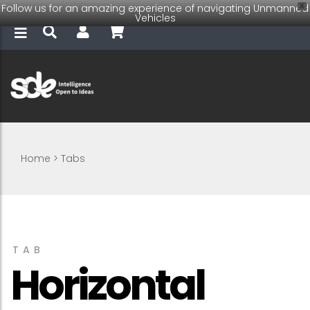
Follow us for an amazing experience of navigating Unmanned
X
Vehicles
Home
>
Tabs
TAB
Horizontal