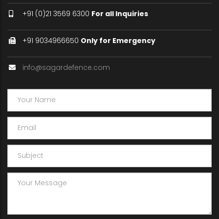
+91 (0)21 3569 6300
For all Inquiries
+91 9034966650
Only for Emergency
info@sagardefence.com