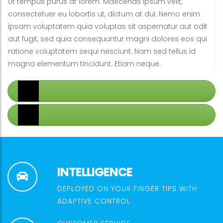
Ut tempus purus at lorem. Maecenas ipsum velit,
consectetuer eu lobortis ut, dictum at dui. Nemo enim
ipsam voluptatem quia voluptas sit aspernatur aut odit
aut fugit, sed quia consequuntur magni dolores eos qui
ratione voluptatem sequi nesciunt. Nam sed tellus id
magna elementum tincidunt. Etiam neque.
Tab 2
Tab 3
INTELLIGENCE
DEPLOYED ON YOUR FINGER TIPS WITH
ADAPTIVE CONTROL