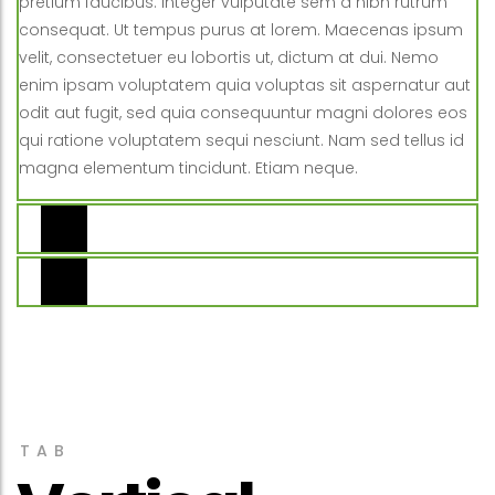
pretium faucibus. Integer vulputate sem a nibh rutrum
consequat. Ut tempus purus at lorem. Maecenas ipsum
velit, consectetuer eu lobortis ut, dictum at dui. Nemo
enim ipsam voluptatem quia voluptas sit aspernatur aut
odit aut fugit, sed quia consequuntur magni dolores eos
qui ratione voluptatem sequi nesciunt. Nam sed tellus id
magna elementum tincidunt. Etiam neque.
Tab 2
Tab 3
TAB