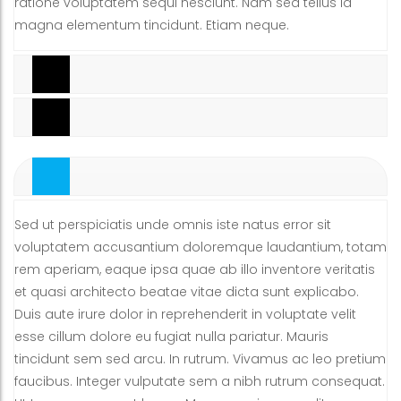
ratione voluptatem sequi nesciunt. Nam sed tellus id
magna elementum tincidunt. Etiam neque.
Tab 2
Tab 3
Tab1
Sed ut perspiciatis unde omnis iste natus error sit
voluptatem accusantium doloremque laudantium, totam
rem aperiam, eaque ipsa quae ab illo inventore veritatis
et quasi architecto beatae vitae dicta sunt explicabo.
Duis aute irure dolor in reprehenderit in voluptate velit
esse cillum dolore eu fugiat nulla pariatur. Mauris
tincidunt sem sed arcu. In rutrum. Vivamus ac leo pretium
faucibus. Integer vulputate sem a nibh rutrum consequat.